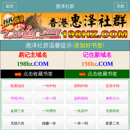
惠泽社群
返回
导航
惠泽社群温馨提示:
请加好书签!
易记主域名
记住新域名
198hz
.COM
198hz
.COM
点击收藏书签
点击收藏书签
机密信封
一句中特
四码中特
②肖中特
平码2中2
一肖一码
选料⑥码
来料大小
金牌三肖
一句博特
一肖必中
无错四肖
无错六肖
稳赚一肖
一肖一码
家婆二肖