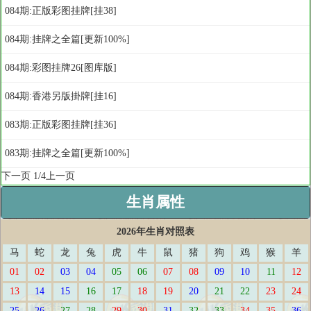
084期:正版彩图挂牌[挂38]
084期:挂牌之全篇[更新100%]
084期:彩图挂牌26[图库版]
084期:香港另版掛牌[挂16]
083期:正版彩图挂牌[挂36]
083期:挂牌之全篇[更新100%]
下一页
1/4
上一页
生肖属性
2026年生肖对照表
马
蛇
龙
兔
虎
牛
鼠
猪
狗
鸡
猴
羊
01
02
03
04
05
06
07
08
09
10
11
12
13
14
15
16
17
18
19
20
21
22
23
24
25
26
27
28
29
30
31
32
33
34
35
36