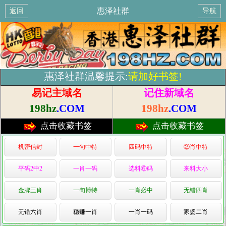
惠泽社群
返回
导航
惠泽社群温馨提示:
请加好书签!
易记主域名
记住新域名
198hz
.COM
198hz
.COM
点击收藏书签
点击收藏书签
机密信封
一句中特
四码中特
②肖中特
平码2中2
一肖一码
选料⑥码
来料大小
金牌三肖
一句博特
一肖必中
无错四肖
无错六肖
稳赚一肖
一肖一码
家婆二肖