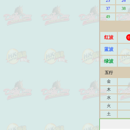
25
26
37
38
49
红波
0
蓝波
绿波
五行
金
木
水
火
土