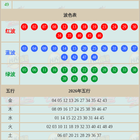
49
波色表
01
02
07
08
12
13
18
19
23
24
29
30
红波
34
35
40
45
46
03
04
09
10
14
15
20
25
26
31
36
37
蓝波
41
42
47
48
05
06
11
16
17
21
22
27
28
32
33
38
绿波
39
43
44
49
五行
2026年五行
金
04 05 12 13 26 27 34 35 42 43
木
08 09 16 17 24 25 38 39 46 47
水
01 14 15 22 23 30 31 44 45
火
02 03 10 11 18 19 32 33 40 41 48 49
土
06 07 20 21 28 29 36 37