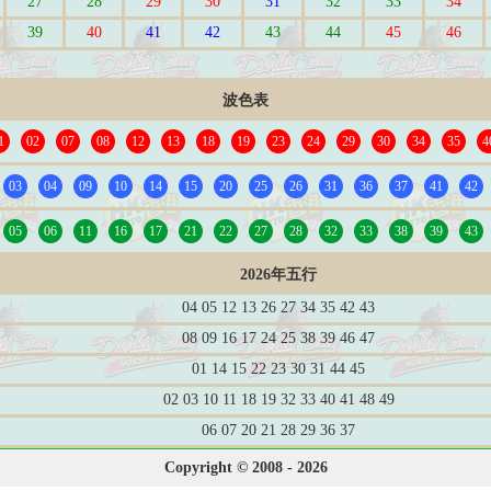
27
28
29
30
31
32
33
34
39
40
41
42
43
44
45
46
波色表
1
02
07
08
12
13
18
19
23
24
29
30
34
35
4
03
04
09
10
14
15
20
25
26
31
36
37
41
42
05
06
11
16
17
21
22
27
28
32
33
38
39
43
2026年五行
04 05 12 13 26 27 34 35 42 43
08 09 16 17 24 25 38 39 46 47
01 14 15 22 23 30 31 44 45
02 03 10 11 18 19 32 33 40 41 48 49
06 07 20 21 28 29 36 37
Copyright © 2008 - 2026