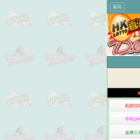
返回
机密信
平码2中
金牌三