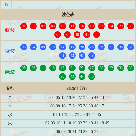
49
波色表
01
02
07
08
12
13
18
19
23
24
29
30
红波
34
35
40
45
46
03
04
09
10
14
15
20
25
26
31
36
37
蓝波
41
42
47
48
05
06
11
16
17
21
22
27
28
32
33
38
绿波
39
43
44
49
五行
2026年五行
金
04 05 12 13 26 27 34 35 42 43
木
08 09 16 17 24 25 38 39 46 47
水
01 14 15 22 23 30 31 44 45
火
02 03 10 11 18 19 32 33 40 41 48 49
土
06 07 20 21 28 29 36 37