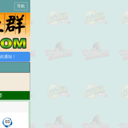
导航
通知！
签