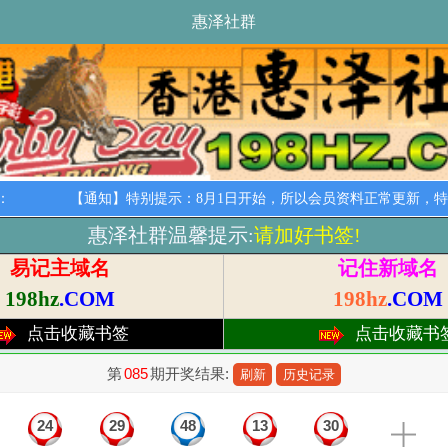
惠泽社群
：
【通知】特别提示：8月1日开始，所以会员资料正常更新，特此
惠泽社群温馨提示:
请加好书签!
易记主域名
记住新域名
198hz
.COM
198hz
.COM
点击收藏书签
点击收藏书