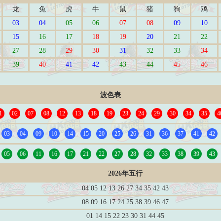
龙
兔
虎
牛
鼠
猪
狗
鸡
03
04
05
06
07
08
09
10
15
16
17
18
19
20
21
22
27
28
29
30
31
32
33
34
39
40
41
42
43
44
45
46
波色表
1
02
07
08
12
13
18
19
23
24
29
30
34
35
4
03
04
09
10
14
15
20
25
26
31
36
37
41
42
05
06
11
16
17
21
22
27
28
32
33
38
39
43
2026年五行
04 05 12 13 26 27 34 35 42 43
08 09 16 17 24 25 38 39 46 47
01 14 15 22 23 30 31 44 45