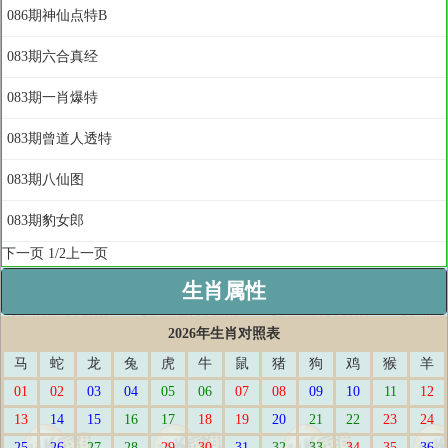
086期神仙点特B
083期六合真经
083期一肖爆特
083期曾道人透特
083期八仙图
083期豹女郎
下一页
1/2
上一页
生肖属性
2026年生肖对照表
马
蛇
龙
兔
虎
牛
鼠
猪
狗
鸡
猴
羊
01
02
03
04
05
06
07
08
09
10
11
12
13
14
15
16
17
18
19
20
21
22
23
24
25
26
27
28
29
30
31
32
33
34
35
36