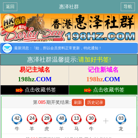
惠泽社群
返回
导航
提示：8月1日开始，所以会员资料正常更新，特此通知！
最新消息：
惠泽社群温馨提示:
请加好书签!
易记主域名
记住新域名
198hz
.COM
198hz
.COM
点击收藏书签
点击收藏书签