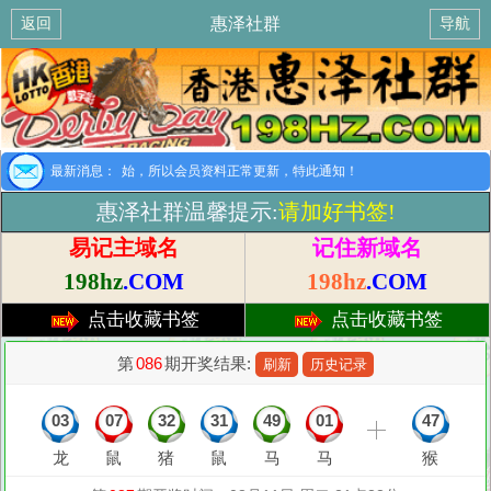
惠泽社群
返回
导航
提示：8月1日开始，所以会员资料正常更新，特此通知！
最新消息：
惠泽社群温馨提示:
请加好书签!
易记主域名
记住新域名
198hz
.COM
198hz
.COM
点击收藏书签
点击收藏书签