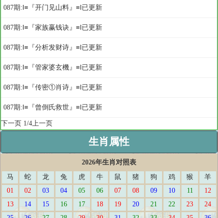
087期:‖≡『开门见山料』≡‖已更新
087期:‖≡『家族赢钱诀』≡‖已更新
087期:‖≡『分析发财诗』≡‖已更新
087期:‖≡『管家婆玄機』≡‖已更新
087期:‖≡『传密①肖诗』≡‖已更新
087期:‖≡『曾倒氏救世』≡‖已更新
下一页
1/4
上一页
生肖属性
2026年生肖对照表
马
蛇
龙
兔
虎
牛
鼠
猪
狗
鸡
猴
羊
01
02
03
04
05
06
07
08
09
10
11
12
13
14
15
16
17
18
19
20
21
22
23
24
25
26
27
28
29
30
31
32
33
34
35
36