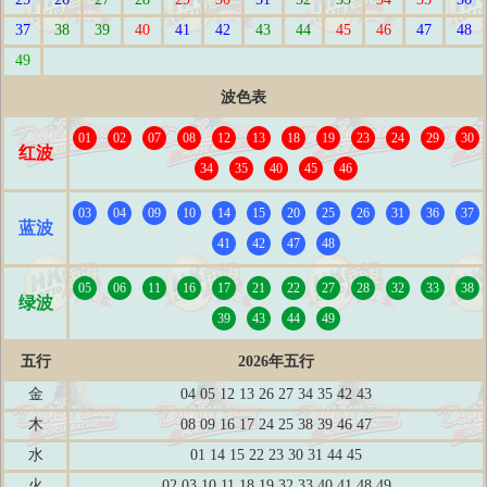
37
38
39
40
41
42
43
44
45
46
47
48
49
波色表
01
02
07
08
12
13
18
19
23
24
29
30
红波
34
35
40
45
46
03
04
09
10
14
15
20
25
26
31
36
37
蓝波
41
42
47
48
05
06
11
16
17
21
22
27
28
32
33
38
绿波
39
43
44
49
五行
2026年五行
金
04 05 12 13 26 27 34 35 42 43
木
08 09 16 17 24 25 38 39 46 47
水
01 14 15 22 23 30 31 44 45
火
02 03 10 11 18 19 32 33 40 41 48 49