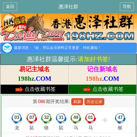
惠泽社群
返回
导航
提示：8月1日开始，所以会员资料正常更新，特此通知！
最新消息：
惠泽社群温馨提示:
请加好书签!
易记主域名
记住新域名
198hz
.COM
198hz
.COM
点击收藏书签
点击收藏书签