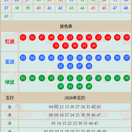
37
38
39
40
41
42
43
44
45
46
47
48
49
波色表
01
02
07
08
12
13
18
19
23
24
29
30
红波
34
35
40
45
46
03
04
09
10
14
15
20
25
26
31
36
37
蓝波
41
42
47
48
05
06
11
16
17
21
22
27
28
32
33
38
绿波
39
43
44
49
五行
2026年五行
金
04 05 12 13 26 27 34 35 42 43
木
08 09 16 17 24 25 38 39 46 47
水
01 14 15 22 23 30 31 44 45
火
02 03 10 11 18 19 32 33 40 41 48 49