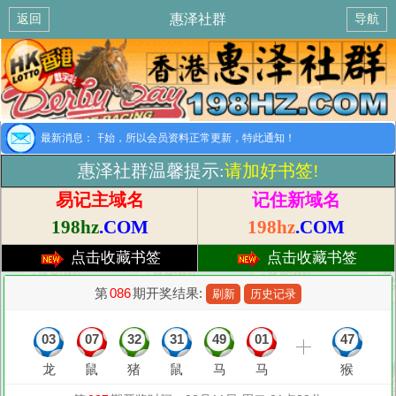
惠泽社群
返回
导航
提示：8月1日开始，所以会员资料正常更新，特此通知！
最新消息：
惠泽社群温馨提示:
请加好书签!
易记主域名
记住新域名
198hz
.COM
198hz
.COM
点击收藏书签
点击收藏书签