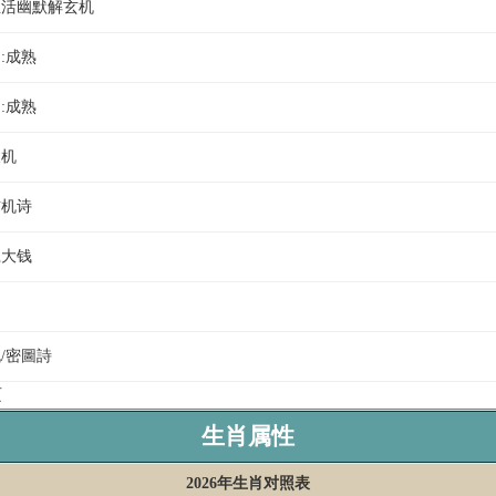
王生活幽默解玄机
测:成熟
测:成熟
天机
玄机诗
赢大钱
机/密圖詩
页
生肖属性
2026年生肖对照表