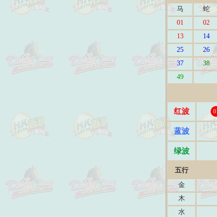
马
蛇
01
02
13
14
25
26
37
38
49
红波
0
蓝波
绿波
五行
金
木
水