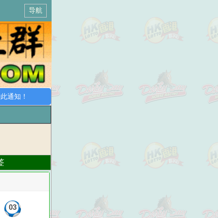
导航
通知！
签