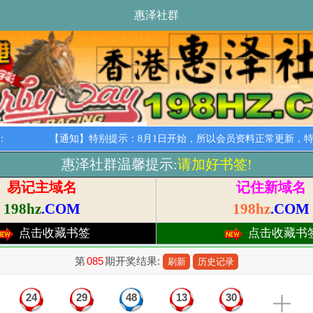
惠泽社群
：
【通知】特别提示：8月1日开始，所以会员资料正常更新，特此
惠泽社群温馨提示:
请加好书签!
易记主域名
记住新域名
198hz
.COM
198hz
.COM
点击收藏书签
点击收藏书