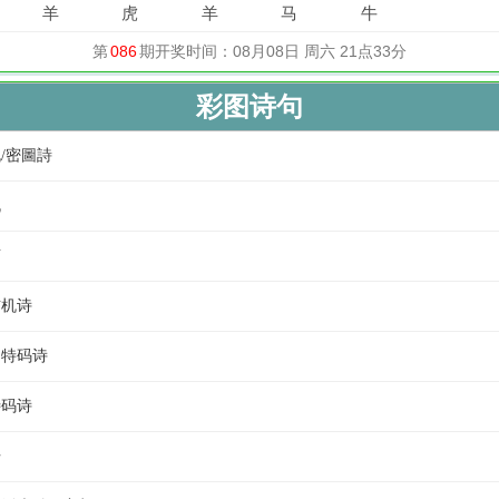
彩图诗句
机/密圖詩
机
言
玄机诗
民特码诗
特码诗
语