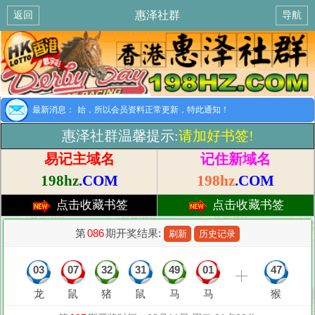
惠泽社群
返回
导航
提示：8月1日开始，所以会员资料正常更新，特此通知！
最新消息：
惠泽社群温馨提示:
请加好书签!
易记主域名
记住新域名
198hz
.COM
198hz
.COM
点击收藏书签
点击收藏书签