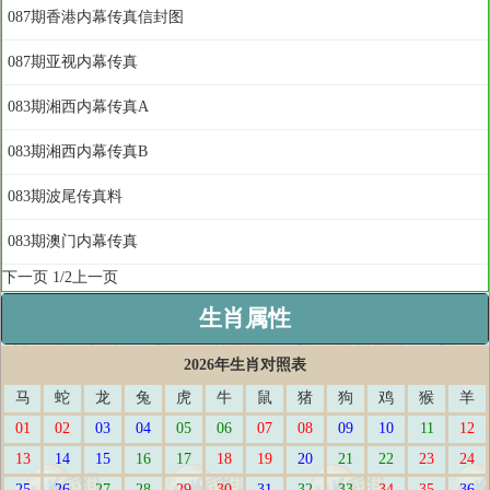
087期香港内幕传真信封图
087期亚视内幕传真
083期湘西内幕传真A
083期湘西内幕传真B
083期波尾传真料
083期澳门内幕传真
下一页
1/2
上一页
生肖属性
2026年生肖对照表
马
蛇
龙
兔
虎
牛
鼠
猪
狗
鸡
猴
羊
01
02
03
04
05
06
07
08
09
10
11
12
13
14
15
16
17
18
19
20
21
22
23
24
25
26
27
28
29
30
31
32
33
34
35
36