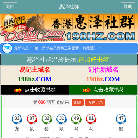
惠泽社群
返回
导航
提示：8月1日开始，所以会员资料正常更新，特此通知！
最新消息：
惠泽社群温馨提示:
请加好书签!
易记主域名
记住新域名
198hz
.COM
198hz
.COM
点击收藏书签
点击收藏书签