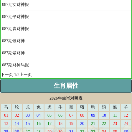
087期女财神报
087期平财神报
087期青财神报
087期银财神
087期紫财神
083期财神码报
下一页
1/2
上一页
生肖属性
2026年生肖对照表
马
蛇
龙
兔
虎
牛
鼠
猪
狗
鸡
猴
羊
01
02
03
04
05
06
07
08
09
10
11
12
13
14
15
16
17
18
19
20
21
22
23
24
25
26
27
28
29
30
31
32
33
34
35
36