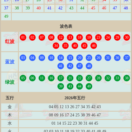
37
38
39
40
41
42
43
44
45
46
47
48
49
波色表
01
02
07
08
12
13
18
19
23
24
29
30
红波
34
35
40
45
46
03
04
09
10
14
15
20
25
26
31
36
37
蓝波
41
42
47
48
05
06
11
16
17
21
22
27
28
32
33
38
绿波
39
43
44
49
五行
2026年五行
金
04 05 12 13 26 27 34 35 42 43
木
08 09 16 17 24 25 38 39 46 47
水
01 14 15 22 23 30 31 44 45
火
02 03 10 11 18 19 32 33 40 41 48 49