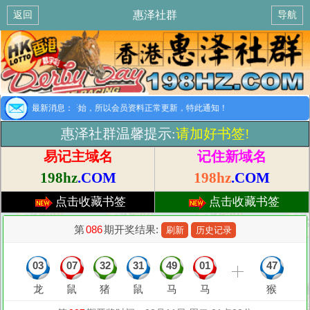
惠泽社群
返回
导航
提示：8月1日开始，所以会员资料正常更新，特此通知！
最新消息：
惠泽社群温馨提示:
请加好书签!
易记主域名
记住新域名
198hz
.COM
198hz
.COM
点击收藏书签
点击收藏书签