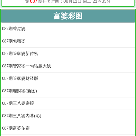
富婆彩图
087期香港婆
087期包租婆
087期管家婆新传密
087期管家婆一句话赢大钱
087期管家婆财经版
087期理财婆(新图)
087期三八婆密报
087期三八婆内幕(彩)
087期富婆传密