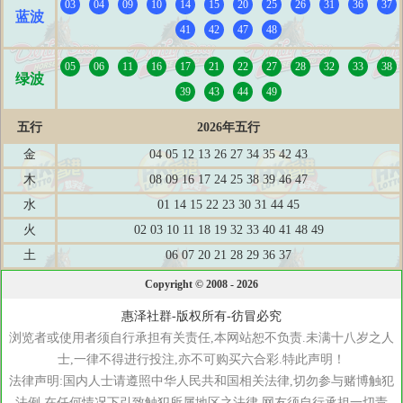
03
04
09
10
14
15
20
25
26
31
36
37
蓝波
41
42
47
48
05
06
11
16
17
21
22
27
28
32
33
38
绿波
39
43
44
49
五行
2026年五行
金
04 05 12 13 26 27 34 35 42 43
木
08 09 16 17 24 25 38 39 46 47
水
01 14 15 22 23 30 31 44 45
火
02 03 10 11 18 19 32 33 40 41 48 49
土
06 07 20 21 28 29 36 37
Copyright © 2008 - 2026
惠泽社群-版权所有-彷冒必究
浏览者或使用者须自行承担有关责任,本网站恕不负责.未满十八岁之人
士,一律不得进行投注,亦不可购买六合彩.特此声明！
法律声明:国内人士请遵照中华人民共和国相关法律,切勿参与赌博触犯
法例,在任何情况下引致触犯所属地区之法律,网友须自行承担一切责