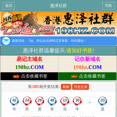
惠泽社群
返回
导航
提示：8月1日开始，所以会员资料正常更新，特此通知！
最新消息：
惠泽社群温馨提示:
请加好书签!
易记主域名
记住新域名
198hz
.COM
198hz
.COM
点击收藏书签
点击收藏书签