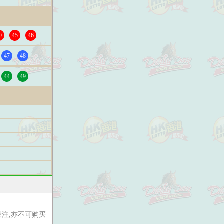
0
45
46
47
48
44
49
注,亦不可购买