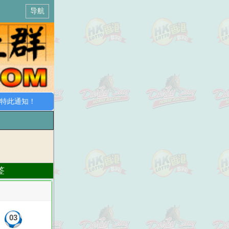
导航
此通知！
签