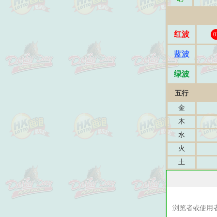
红波
0
蓝波
绿波
五行
金
木
水
火
土
浏览者或使用