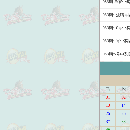
083期:单双中
083期:1波猜号
083期:10号中
083期:1肖中奖
083期:5号中奖
马
蛇
01
02
13
14
25
26
37
38
49