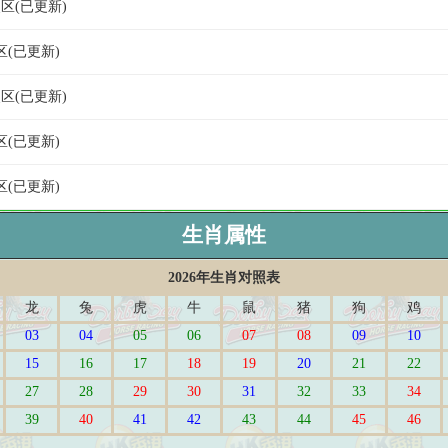
奖区(已更新)
区(已更新)
奖区(已更新)
区(已更新)
区(已更新)
生肖属性
2026年生肖对照表
龙
兔
虎
牛
鼠
猪
狗
鸡
03
04
05
06
07
08
09
10
15
16
17
18
19
20
21
22
27
28
29
30
31
32
33
34
39
40
41
42
43
44
45
46