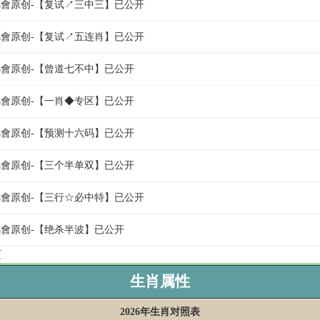
賽馬會原创-【复试↗三中三】已公开
賽馬會原创-【复试↗五连肖】已公开
賽馬會原创-【曾道七不中】已公开
賽馬會原创-【一肖◆专区】已公开
賽馬會原创-【预测十六码】已公开
賽馬會原创-【三个半单双】已公开
賽馬會原创-【三行☆必中特】已公开
賽馬會原创-【绝杀半波】已公开
页
生肖属性
2026年生肖对照表