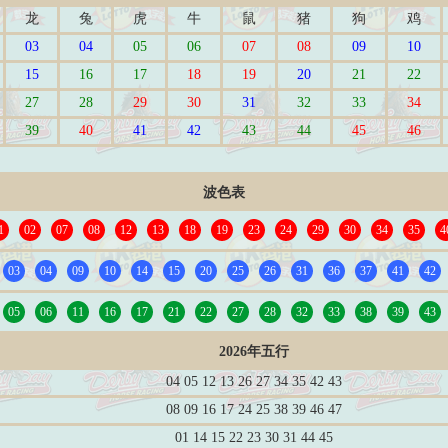
龙
兔
虎
牛
鼠
猪
狗
鸡
03
04
05
06
07
08
09
10
15
16
17
18
19
20
21
22
27
28
29
30
31
32
33
34
39
40
41
42
43
44
45
46
波色表
1
02
07
08
12
13
18
19
23
24
29
30
34
35
4
03
04
09
10
14
15
20
25
26
31
36
37
41
42
05
06
11
16
17
21
22
27
28
32
33
38
39
43
2026年五行
04 05 12 13 26 27 34 35 42 43
08 09 16 17 24 25 38 39 46 47
01 14 15 22 23 30 31 44 45