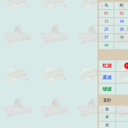
马
蛇
01
02
13
14
25
26
37
38
49
红波
0
蓝波
绿波
五行
金
木
水