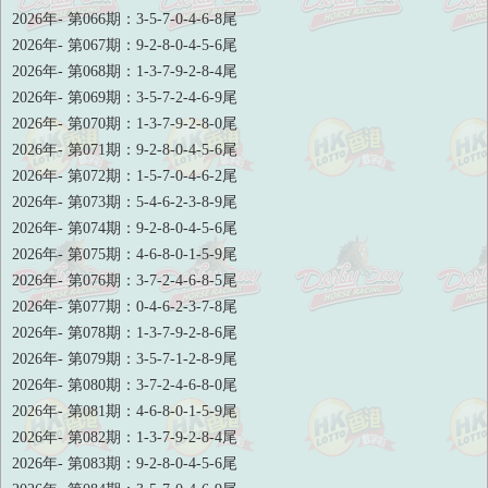
2026年- 第066期：3-5-7-0-4-6-8尾
2026年- 第067期：9-2-8-0-4-5-6尾
2026年- 第068期：1-3-7-9-2-8-4尾
2026年- 第069期：3-5-7-2-4-6-9尾
2026年- 第070期：1-3-7-9-2-8-0尾
2026年- 第071期：9-2-8-0-4-5-6尾
2026年- 第072期：1-5-7-0-4-6-2尾
2026年- 第073期：5-4-6-2-3-8-9尾
2026年- 第074期：9-2-8-0-4-5-6尾
2026年- 第075期：4-6-8-0-1-5-9尾
2026年- 第076期：3-7-2-4-6-8-5尾
2026年- 第077期：0-4-6-2-3-7-8尾
2026年- 第078期：1-3-7-9-2-8-6尾
2026年- 第079期：3-5-7-1-2-8-9尾
2026年- 第080期：3-7-2-4-6-8-0尾
2026年- 第081期：4-6-8-0-1-5-9尾
2026年- 第082期：1-3-7-9-2-8-4尾
2026年- 第083期：9-2-8-0-4-5-6尾