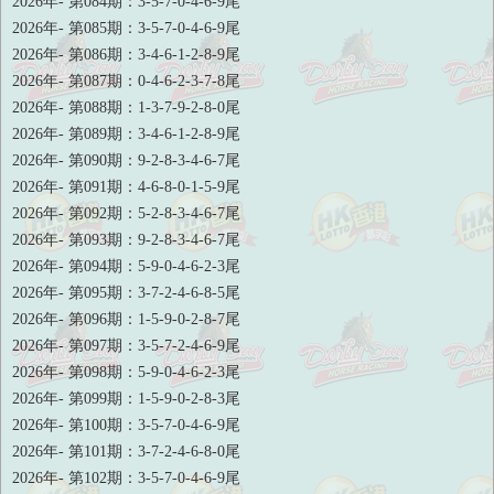
2026年- 第084期：3-5-7-0-4-6-9尾
2026年- 第085期：3-5-7-0-4-6-9尾
2026年- 第086期：3-4-6-1-2-8-9尾
2026年- 第087期：0-4-6-2-3-7-8尾
2026年- 第088期：1-3-7-9-2-8-0尾
2026年- 第089期：3-4-6-1-2-8-9尾
2026年- 第090期：9-2-8-3-4-6-7尾
2026年- 第091期：4-6-8-0-1-5-9尾
2026年- 第092期：5-2-8-3-4-6-7尾
2026年- 第093期：9-2-8-3-4-6-7尾
2026年- 第094期：5-9-0-4-6-2-3尾
2026年- 第095期：3-7-2-4-6-8-5尾
2026年- 第096期：1-5-9-0-2-8-7尾
2026年- 第097期：3-5-7-2-4-6-9尾
2026年- 第098期：5-9-0-4-6-2-3尾
2026年- 第099期：1-5-9-0-2-8-3尾
2026年- 第100期：3-5-7-0-4-6-9尾
2026年- 第101期：3-7-2-4-6-8-0尾
2026年- 第102期：3-5-7-0-4-6-9尾