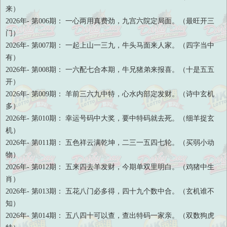
来）
2026年- 第006期： 一心两用真费劲，九宫六院定局面。（最旺开三
门）
2026年- 第007期： 一起上山一三九，牛头马面来人家。（四字当中
有）
2026年- 第008期： 一六配七合本期，牛兄猪弟来报喜。（十是五五
开）
2026年- 第009期： 羊前三六九中特，心水内部定发财。（诗中玄机
多）
2026年- 第010期： 幸运号码中大奖，要中特码就去死。（细羊捉玄
机）
2026年- 第011期： 五色祥云满乾坤，二三一五四七轮。（买弱小动
物）
2026年- 第012期： 五来四去羊发财，今期单双里明白。（鸡猪中生
肖）
2026年- 第013期： 五花八门必多得，四十九个数中合。（玄机谁不
知）
2026年- 第014期： 五八四十可以查，查出特码一家亲。（双数狗虎