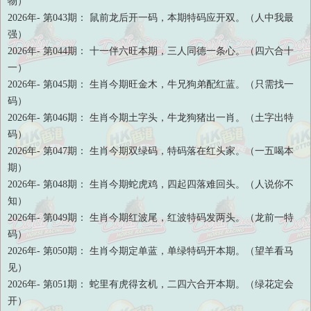
物）
2026年- 第043期： 鼠前龙后开一码，本期特码应开双。（人中我最
强）
2026年- 第044期： 十一伴六旺本期，三人同德一条心。（四六合十
一）
2026年- 第045期： 生肖今期旺金木，牛兄狗弟配红蓝。（只需找一
码）
2026年- 第046期： 生肖今期土字头，牛龙狗猪出一肖。（土字出特
码）
2026年- 第047期： 生肖今期双绿码，特码落在红头家。（一五喝本
期）
2026年- 第048期： 生肖今期蛇虎鸡，四起四落难回头。（人说你不
知）
2026年- 第049期： 生肖今期红波尾，红波特码发两头。（龙前一特
码）
2026年- 第050期： 生肖今期定单蓝，单绿特码开本期。（望羊看马
见）
2026年- 第051期： 蛇里有虎得玄机，二四六合开本期。（绿花定会
开）