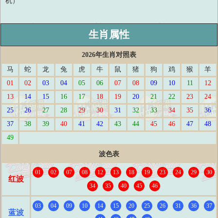
机）
生肖属性
2026年生肖对照表
马
蛇
龙
兔
虎
牛
鼠
猪
狗
鸡
猴
羊
01
02
03
04
05
06
07
08
09
10
11
12
13
14
15
16
17
18
19
20
21
22
23
24
25
26
27
28
29
30
31
32
33
34
35
36
37
38
39
40
41
42
43
44
45
46
47
48
49
波色表
01
02
07
08
12
13
18
19
23
24
29
30
红波
34
35
40
45
46
03
04
09
10
14
15
20
25
26
31
36
37
蓝波