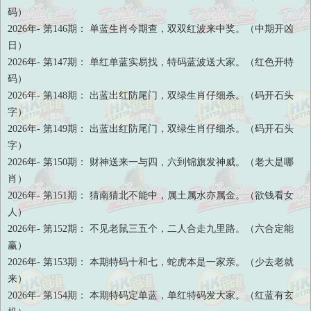
码）
2026年- 第146期： 单蓝生肖今期查，双双红波来中奖。（中期开凶
日）
2026年- 第147期： 单红单蓝实易找，特码蓝波送大家。（红色开特
码）
2026年- 第148期： 出蓝出红防尾门，双绿生肖仔细杀。（码开石头
字）
2026年- 第149期： 出蓝出红防尾门，双绿生肖仔细杀。（码开石头
字）
2026年- 第150期： 财神送来一与四，六到锦旗发神威。（老大是哪
肖）
2026年- 第151期： 猜南猜北不能中，属土属水亦属金。（欲钱看女
人）
2026年- 第152期： 不见老鼠三五个，二人合走九里路。（六合定能
赢）
2026年- 第153期： 本期特码十和七，蛇虎本是一家亲。（少去老就
来）
2026年- 第154期： 本期特码定单蓝，单红特码发大家。（红蓝有玄