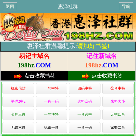
惠泽社群
返回
导航
惠泽社群温馨提示:
请加好书签!
易记主域名
记住新域名
198hz
.COM
198hz
.COM
点击收藏书签
点击收藏书签
机密信封
一句中特
四码中特
②肖中特
平码2中2
一肖一码
选料⑥码
来料大小
金牌三肖
一句博特
一肖必中
无错四肖
无错六肖
稳赚一肖
一肖一码
家婆二肖