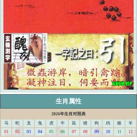
生肖属性
2026年生肖对照表
马
蛇
龙
兔
虎
牛
鼠
猪
狗
鸡
猴
羊
01
02
03
04
05
06
07
08
09
10
11
12