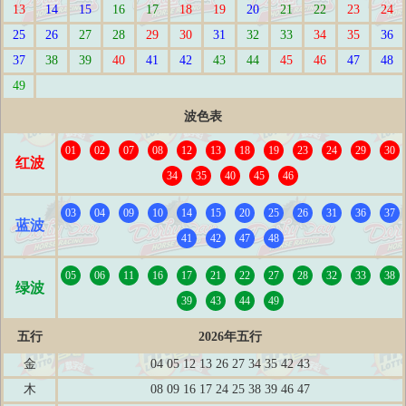
13
14
15
16
17
18
19
20
21
22
23
24
25
26
27
28
29
30
31
32
33
34
35
36
37
38
39
40
41
42
43
44
45
46
47
48
49
波色表
01
02
07
08
12
13
18
19
23
24
29
30
红波
34
35
40
45
46
03
04
09
10
14
15
20
25
26
31
36
37
蓝波
41
42
47
48
05
06
11
16
17
21
22
27
28
32
33
38
绿波
39
43
44
49
五行
2026年五行
金
04 05 12 13 26 27 34 35 42 43
木
08 09 16 17 24 25 38 39 46 47